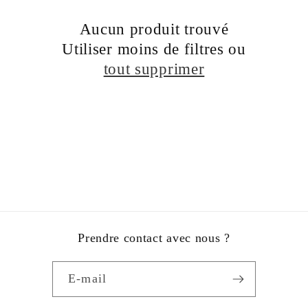
c
Aucun produit trouvé
t
Utiliser moins de filtres ou
i
tout supprimer
o
n
:
Prendre contact avec nous ?
E-mail