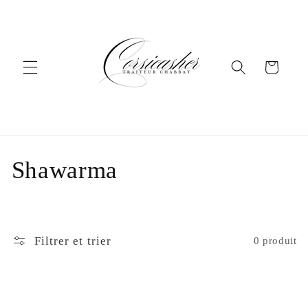
et
passer
au
contenu
Panier
C
Shawarma
o
l
Filtrer et trier
0 produit
l
e